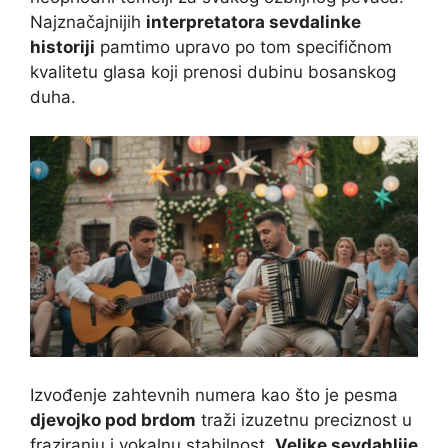
Najznačajnijih
interpretatora sevdalinke
historiji
pamtimo upravo po tom specifičnom
kvalitetu glasa koji prenosi dubinu bosanskog
duha.
Izvođenje zahtevnih numera kao što je pesma
djevojko pod brdom
traži izuzetnu preciznost u
fraziranju i vokalnu stabilnost.
Velike sevdahlije