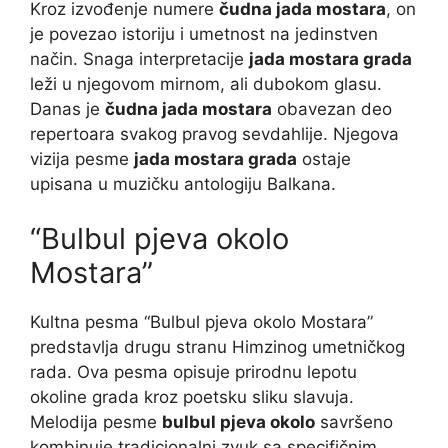
Kroz izvođenje numere
čudna jada mostara
, on
je povezao istoriju i umetnost na jedinstven
način. Snaga interpretacije
jada mostara grada
leži u njegovom mirnom, ali dubokom glasu.
Danas je
čudna jada mostara
obavezan deo
repertoara svakog pravog sevdahlije. Njegova
vizija pesme
jada mostara grada
ostaje
upisana u muzičku antologiju Balkana.
“Bulbul pjeva okolo
Mostara”
Kultna pesma “Bulbul pjeva okolo Mostara”
predstavlja drugu stranu Himzinog umetničkog
rada. Ova pesma opisuje prirodnu lepotu
okoline grada kroz poetsku sliku slavuja.
Melodija pesme
bulbul pjeva okolo
savršeno
kombinuje tradicionalni zvuk sa specifičnim