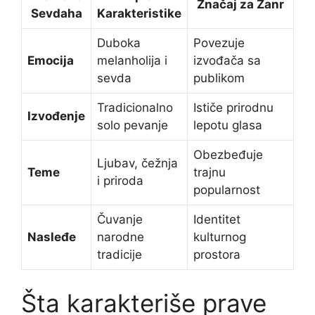
Značaj za Žanr
Sevdaha
Karakteristike
Duboka
Povezuje
Emocija
melanholija i
izvođača sa
sevda
publikom
Tradicionalno
Ističe prirodnu
Izvođenje
solo pevanje
lepotu glasa
Obezbeđuje
Ljubav, čežnja
Teme
trajnu
i priroda
popularnost
Čuvanje
Identitet
Nasleđe
narodne
kulturnog
tradicije
prostora
Šta karakteriše prave