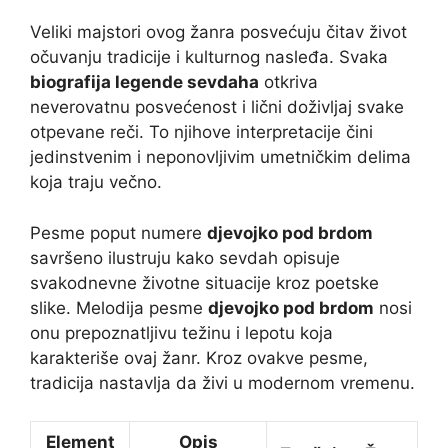
Veliki majstori ovog žanra posvećuju čitav život
očuvanju tradicije i kulturnog nasleđa. Svaka
biografija legende sevdaha
otkriva
neverovatnu posvećenost i lični doživljaj svake
otpevane reči. To njihove interpretacije čini
jedinstvenim i neponovljivim umetničkim delima
koja traju večno.
Pesme poput numere
djevojko pod brdom
savršeno ilustruju kako sevdah opisuje
svakodnevne životne situacije kroz poetske
slike. Melodija pesme
djevojko pod brdom
nosi
onu prepoznatljivu težinu i lepotu koja
karakteriše ovaj žanr. Kroz ovakve pesme,
tradicija nastavlja da živi u modernom vremenu.
Element
Opis