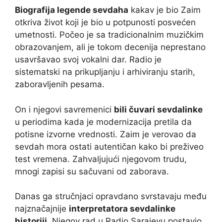
Biografija legende sevdaha
kakav je bio Zaim
otkriva život koji je bio u potpunosti posvećen
umetnosti. Počeo je sa tradicionalnim muzičkim
obrazovanjem, ali je tokom decenija neprestano
usavršavao svoj vokalni dar. Radio je
sistematski na prikupljanju i arhiviranju starih,
zaboravljenih pesama.
On i njegovi savremenici
bili čuvari sevdalinke
u periodima kada je modernizacija pretila da
potisne izvorne vrednosti. Zaim je verovao da
sevdah mora ostati autentičan kako bi preživeo
test vremena. Zahvaljujući njegovom trudu,
mnogi zapisi su sačuvani od zaborava.
Danas ga stručnjaci opravdano svrstavaju među
najznačajnije
interpretatora sevdalinke
historiji
. Njegov rad u Radio Sarajevu postavio