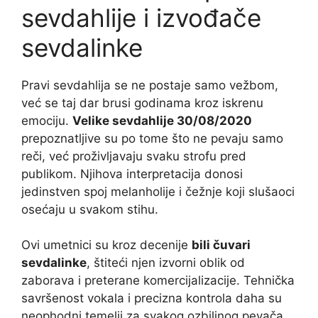
sevdahlije i izvođače
sevdalinke
Pravi sevdahlija se ne postaje samo vežbom,
već se taj dar brusi godinama kroz iskrenu
emociju.
Velike sevdahlije 30/08/2020
prepoznatljive su po tome što ne pevaju samo
reči, već proživljavaju svaku strofu pred
publikom. Njihova interpretacija donosi
jedinstven spoj melanholije i čežnje koji slušaoci
osećaju u svakom stihu.
Ovi umetnici su kroz decenije
bili čuvari
sevdalinke
, štiteći njen izvorni oblik od
zaborava i preterane komercijalizacije. Tehnička
savršenost vokala i precizna kontrola daha su
neophodni temelji za svakog ozbiljnog pevača.