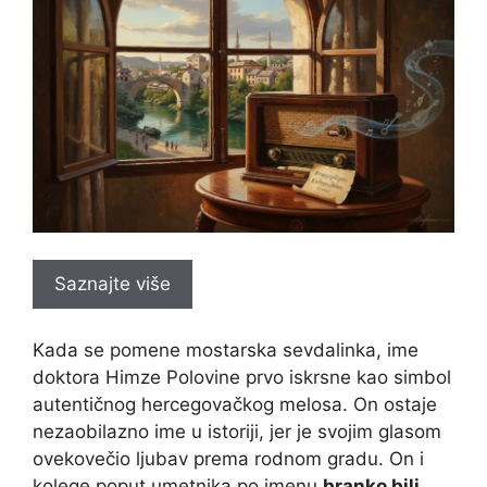
Saznajte više
Kada se pomene mostarska sevdalinka, ime
doktora Himze Polovine prvo iskrsne kao simbol
autentičnog hercegovačkog melosa. On ostaje
nezaobilazno ime u istoriji, jer je svojim glasom
ovekovečio ljubav prema rodnom gradu. On i
kolege poput umetnika po imenu
branko bili