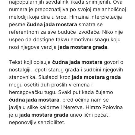
najpopularnijih sevdalinki ikada snimljenih. Ova
numera je prepoznatljiva po svojoj melanholičnoj
melodiji koja dira u srce. Himzina interpretacija
pesme
čudna jada mostara
smatra se
referentnom za sve buduće izvođače. Niko nije
uspeo da dostigne takvu emotivnu snagu koju
nosi njegova verzija
jada mostara grada
.
Tekst koji opisuje
čudna jada mostara
govori o
nostalgiji, lepoti starog grada i sudbini njegovih
stanovnika. Slušaoci kroz
jada mostara grada
mogu osetiti duh prošlih vremena i
hercegovačku tugu. Svaki put kada čujemo
čudna jada mostara
, pred očima nam se
javljaju slike kaldrme i Neretve. Himzo Polovina
je u
jada mostara grada
uneo lični pečat i
neponovljiv senzibilitet.