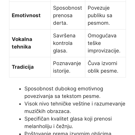
Sposobnost
Povezuje
Emotivnost
prenosa
publiku sa
derta.
pesmom.
Savršena
Omogućava
Vokalna
kontrola
teške
tehnika
glasa.
improvizacije.
Poznavanje
Čuva izvorni
Tradicija
istorije.
oblik pesme.
Sposobnost dubokog emotivnog
povezivanja sa tekstom pesme.
Visok nivo tehničke veštine i razumevanje
muzičkih obrazaca.
Specifičan kvalitet glasa koji prenosi
melanholiju i čežnju.
Poštovanje prema izvornim oblicima