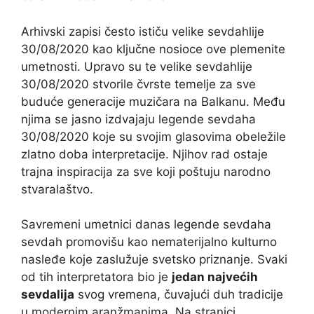
Arhivski zapisi često ističu velike sevdahlije
30/08/2020 kao ključne nosioce ove plemenite
umetnosti. Upravo su te velike sevdahlije
30/08/2020 stvorile čvrste temelje za sve
buduće generacije muzičara na Balkanu. Među
njima se jasno izdvajaju legende sevdaha
30/08/2020 koje su svojim glasovima obeležile
zlatno doba interpretacije. Njihov rad ostaje
trajna inspiracija za sve koji poštuju narodno
stvaralaštvo.
Savremeni umetnici danas legende sevdaha
sevdah promovišu kao nematerijalno kulturno
nasleđe koje zaslužuje svetsko priznanje. Svaki
od tih interpretatora bio je
jedan najvećih
sevdalija
svog vremena, čuvajući duh tradicije
u modernim aranžmanima. Na stranici